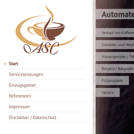
Automate
Verkauf von Kaffee
Getränke- und Ver
Wasserspender / Ta
Start
Bargeld / Bargeldl
Serviceleistungen
Füllprodukte
Einzugsgebiet
Service
Referenzen
Impressum
Disclaimer / Datenschutz